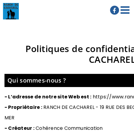
Passer
au
contenu
Politiques de confidenti
CACHARE
Qui sommes-nous ?
- L’adresse de notre site Web est :
https://www.ran
- Propriétaire :
RANCH DE CACHAREL -
19 RUE DES BE
MER
- Créateur :
Cohérence Communication