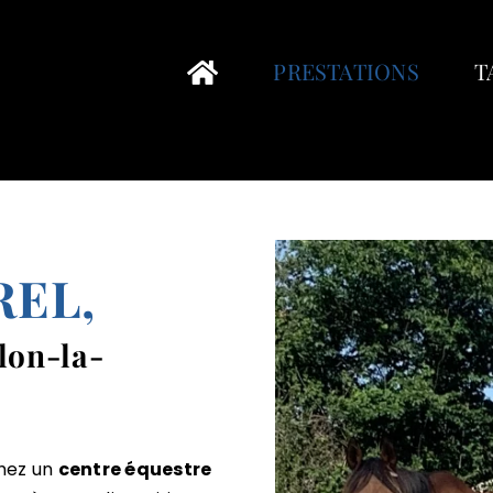
PRESTATIONS
T
REL,
llon-la-
hez un
centre équestre