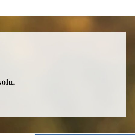
solu.