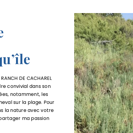
e
u’île
é, RANCH DE CACHAREL
dre convivial dans son
iées, notamment, les
eval sur la plage. Pour
s la nature avec votre
r partager ma passion