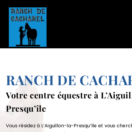
Passer
au
contenu
RANCH DE CACHA
Votre centre équestre à L’Aigui
Presqu’île
Vous résidez à
L’Aiguillon-la-Presqu’île
et vous cherc