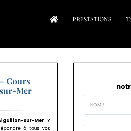
PRESTATIONS
T
– Cours
notr
-sur-Mer
Aiguillon-sur-Mer
?
épondre à tous vos