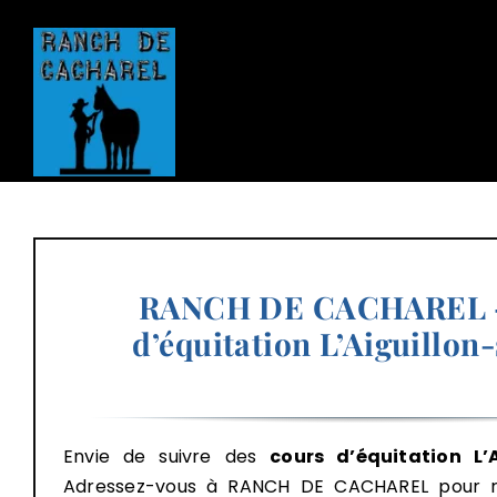
Passer
au
contenu
RANCH DE CACHAREL 
d’équitation L’Aiguillon
Envie de suivre des
cours d’équitation L’
Adressez-vous à RANCH DE CACHAREL pour r