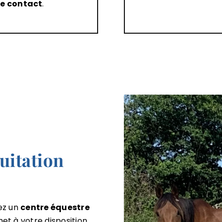
de contact
.
uitation
ez un
centre équestre
t à votre disposition